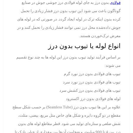
فولادی
بدون درز به جای لوله فولادی درز جوشی جوش در صنایع
گوناگون باعث می شود این تیوب بدون درز فشار زیادی را تحمل
کرده بدون اینکه ترک در لوله ایجاد گردد. در صورتی که در لوله های
جوش داده‌شده محل درز نمی توانند فشار زیادی را تحمل کنند و در
معرض ترک‌خوردن هستند.
انواع لوله یا تیوب بدون درز
بر اساس فرآیند تولید تیوب بدون درز این لوله ها به چند نوع تقسیم
می شوند:
تیوب های فولادی بدون‌ درز نورد گرم
تیوب های فولادی بدون‌ درز نورد سرد
تیوب های فولادی بدون‌ درز کشش سرد
لوله ‌های فولادی بدون درز اکسترود
علاوه بر این ها تیوب بدون درز (Seamless Tube) بر حسب شکل سطح
مقطع در دو گروه دایره و شکل های خاص مثل مربع، بیضی، مثلث،
شش ضلعی و ستاره‌ای تولید می شود. قطر مقاطع لوله های بدون
درز بین 4 تا 900 میلیمتر و ضخامت آن‌ها بین مقداری از خیلی نازک تا