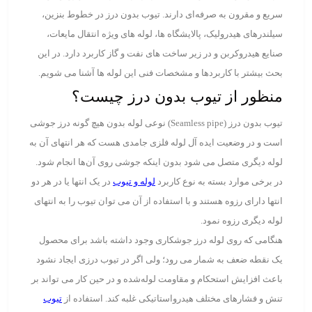
سریع و مقرون به صرفه‌ای دارند. تیوب بدون درز در خطوط بنزین،
سیلندرهای هیدرولیک، پالایشگاه ها، لوله های ویژه انتقال مایعات،
صنایع هیدروکربن و در زیر ساخت های نفت و گاز کاربرد دارد. در این
بحث بیشتر با کاربردها و مشخصات فنی این لوله ها آشنا می شویم.
منظور از تیوب بدون درز چیست؟
تیوب بدون درز (Seamless pipe) نوعی لوله بدون هیچ گونه درز جوشی
است و در وضعیت ایده آل لوله فلزی جامدی هست که هر انتهای آن به
لوله دیگری متصل می شود بدون اینکه جوشی روی آن‌ها انجام شود.
در برخی موارد بسته به نوع کاربرد
لوله و تیوب
در یک انتها یا در هر دو
انتها دارای رزوه هستند و با استفاده از آن می توان تیوب را به انتهای
لوله دیگری رزوه نمود.
هنگامی که روی لوله درز جوشکاری وجود داشته باشد برای محصول
یک نقطه ضعف به شمار می رود؛ ولی اگر در تیوب درزی ایجاد نشود
باعث افزایش استحکام و مقاومت لوله‌شده و در حین کار می تواند بر
تنش و فشارهای مختلف هیدرواستاتیکی غلبه کند. استفاده از
تیوب