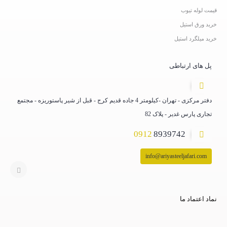
قیمت لوله تیوب
خرید ورق استیل
خرید میلگرد استیل
پل های ارتباطی
دفتر مرکزی - تهران -کیلومتر 4 جاده قدیم کرج - قبل از شیر پاستوریزه - مجتمع
تجاری پارس غدیر - پلاک 82
0912
8939742
info@ariyasteeljafari.com
نماد اعتماد ما