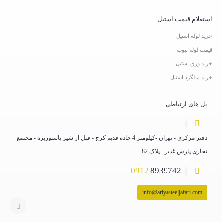
استعلام قیمت استیل
خرید لوله استیل
قیمت لوله تیوب
خرید ورق استیل
خرید میلگرد استیل
پل های ارتباطی
دفتر مرکزی - تهران -کیلومتر 4 جاده قدیم کرج - قبل از شیر پاستوریزه - مجتمع
تجاری پارس غدیر - پلاک 82
0912
8939742
info@ariyasteeljafari.com