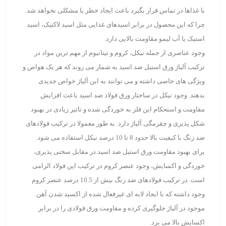
با غذاها در تماس قرار بگیرد باعث ایجاد خطر یا مشکلی نخواهد شد.
چرا که این محصول در برابر اسیدهای غذایی مثل اسید لاکتیک، اسید
استیک یا آب لیمو مقاومت بالایی دارد.
وجود عناصری از جمله نیکل، کروم و تیتانیوم از مهم ترین مواد در
ترکیب آلیاژ ورق استیل ضد اسید به شمار می روند که هر یک هواص و
ویژگی های خاصی داشته و می توانند به این آلیاژ خواص جدیدی
بدهند. وجود نیکل در ساختار ورق فولاد ضد اسید باعث افزایش
مقاومت و استحکام این فلز به خوردگی شده و تاثیر زیادی در بهبود
شکل پذیری و چقرمگی آلیاژ دارد. به طور معمولا در ترکیب فولادهای
ضد زنگ با کیفیت بالا حدود 8 تا 10 درصد نیکل استفاده می شود.
برای بهبود مقاومت ورق استیل ضد اسید در مقابل سختی پذیری،
خوردگی و اکسایش، وجود عنصر کروم در ترکیب این فولاد الزامی
است. در ترکیب فولادهای ضد زنگ بیش از 10.5 درصد عنصر کروم
وجود داشته که با ایجاد لایه ای غیرفعال شده از اکسید شدن آهن
موجود در آلیاژ جلوگیری کرده و مقاومت ورق فولادی را در برابر
اکسایش بالا می برد.