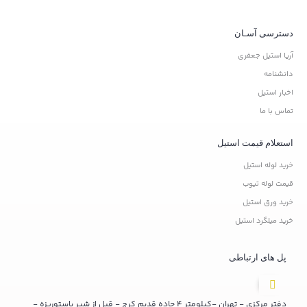
دسترسی آسـان
آریا استیل جعفری
دانشنامه
اخبار استیل
تماس با ما
استعلام قیمت استیل
خرید لوله استیل
قیمت لوله تیوب
خرید ورق استیل
خرید میلگرد استیل
پل های ارتباطی
دفتر مرکزی - تهران -کیلومتر 4 جاده قدیم کرج - قبل از شیر پاستوریزه -