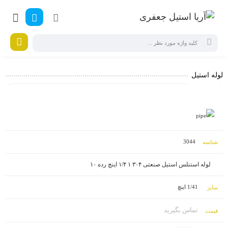
لوله استیل
عکس
کد
نام
سایز
واحـد
قیمت
عملیات
3044
لوله استنلس استیل صنعتی ۳۰۴ ۱ ۱/۴ اینچ رده ۱۰
1/41 اینچ
تماس بگیرید