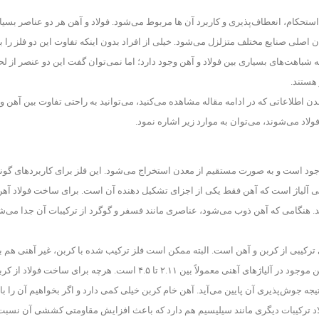
استحکام، انعطاف‌پذیری و کاربرد آن ها مربوط می‌شود. فولاد و آهن هر دو عناصر بسیا
اصلی صنایع مختلف متزلزل می‌شود. خیلی از افراد بدون اینکه تفاوت این دو فلز را بد
ه شباهت‌های بسیاری بین فولاد و آهن وجود دارد؛ اما نمی‌توان گفت این دو عنصر از ل
 هستند.
ندن اطلاعاتی که در ادامه مقاله مشاهده می‌کنید، می‌توانید به راحتی تفاوت بین آهن و 
لاد می‌شوند، می‌توان به موارد زیر اشاره نمود.
 است و به صورت مستقیم از معدن استخراج می‌شود. این فلز برای کاربردهای گون
عی آلیاژ است که آهن فقط یکی از اجزای تشکیل دهنده آن است. برای ساخت فولاد آهن 
ند. هنگامی که آهن ذوب می‌شود، عناصری مانند فسفر و گوگرد از ترکیبات آن جدا می‌ش
ی ترکیبی از کربن و آهن است. البته ممکن است فلز ترکیب شده با کربن، غیر آهنی هم ب
اما مهم‌ترین نکته وجود کربن در این نوع آلیاژ‌ها است. میزان کربن موجود در آلیاژ‌های آهنی معمولاً بین ۲.۱۱ تا ۴.۵ است. هرچه برای ساخت فولاد 
جه جوش‌پذیری آن پایین می‌آید. آهن خام کربن خیلی کمی دارد و اگر بخواهیم آن را با 
لاد ترکیبات دیگری مانند سیلیسیم هم دارد که باعث افزایش مقاومتی کششی آن نسبت