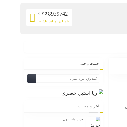
8939742
0912
با مـا در تمـاس باشـید
جست و جو…
آخرین مطالب
. به
خرید لوله اینچی