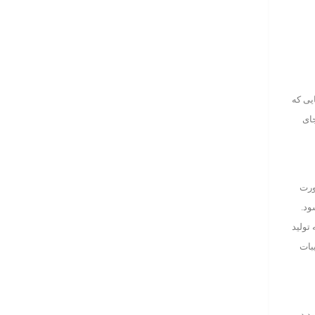
یی که
جای
ورت
ود.
 تولید
بات
د در