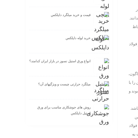
ر
قیمت و خرید میلگرد داپلکس
انند.
حاظ
خرید لوله داپلکس
فولاد
انواع ورق استیل نسوز در بازار ایران کدامند؟
اگون،
را با
میلگرد حرارتی چیست و ویژگیهای آن؟
وند و
روش های جوشکاری مناسب برای ورق
اشد.
استیل داپلکس
از کربن
فولاد
 به